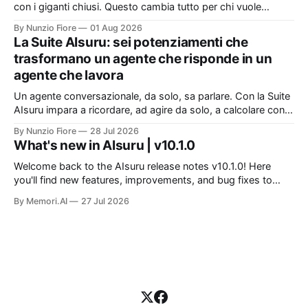
con i giganti chiusi. Questo cambia tutto per chi vuole
un'intelligenza artificiale che pensi dentro il proprio
By Nunzio Fiore
01 Aug 2026
perimetro: sanità, finanza, PA, manifattura, chiunque abbia
La Suite AIsuru: sei potenziamenti che
dati che non possono uscire. Ma la narrazione racconta i
trasformano un agente che risponde in un
benchmark e tace su
agente che lavora
Un agente conversazionale, da solo, sa parlare. Con la Suite
AIsuru impara a ricordare, ad agire da solo, a calcolare con
precisione, a consultare altri agenti, a farsi usare come
By Nunzio Fiore
28 Jul 2026
servizio e a costruire la propria applicazione conversando.
What's new in AIsuru | v10.1.0
Questo articolo racconta tutti e sei i connettori originali della
Suite, con
Welcome back to the AIsuru release notes v10.1.0! Here
you'll find new features, improvements, and bug fixes to
make your AI Agents more powerful and secure 🚀 NEW
By Memori.AI
27 Jul 2026
FEATURES AND IMPROVEMENTS! New MCP Filters Finding
the right MCP that works for the user just got easier. We&