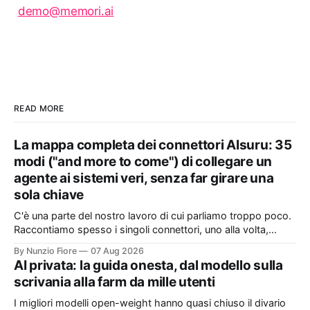
demo@memori.ai
READ MORE
La mappa completa dei connettori AIsuru: 35
modi ("and more to come") di collegare un
agente ai sistemi veri, senza far girare una
sola chiave
C'è una parte del nostro lavoro di cui parliamo troppo poco.
Raccontiamo spesso i singoli connettori, uno alla volta,
quando nascono. Ma il valore vero non sta nel singolo
By Nunzio Fiore
07 Aug 2026
pezzo: sta nel catalogo intero e in quello che succede
AI privata: la guida onesta, dal modello sulla
quando i pezzi lavorano insieme. Stamattina alle 6, per
scrivania alla farm da mille utenti
I migliori modelli open-weight hanno quasi chiuso il divario