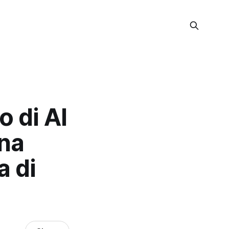
o di AI
una
a di