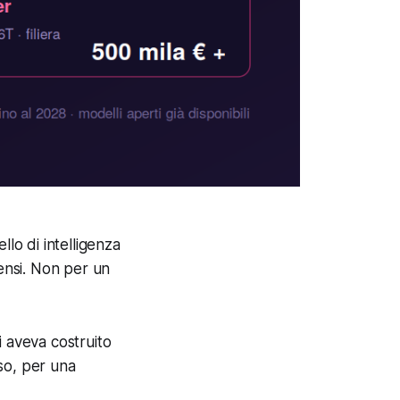
lo di intelligenza
itensi. Non per un
i aveva costruito
so, per una