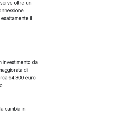
i serve oltre un
connessione
 esattamente il
n investimento da
aggiorata di
irca 64.800 euro
to
a cambia in