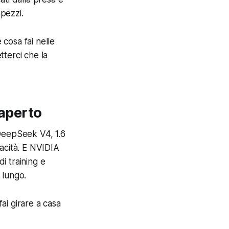
 pezzi.
cosa fai nelle
terci che la
 aperto
 DeepSeek V4, 1.6
acità. E NVIDIA
di training e
 lungo.
fai girare a casa