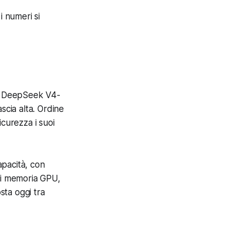
i numeri si
 DeepSeek V4-
scia alta. Ordine
icurezza i suoi
pacità, con
 di memoria GPU,
sta oggi tra