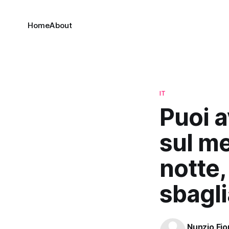
Home
About
IT
Puoi a
sul me
notte,
sbagli
Nunzio Fio