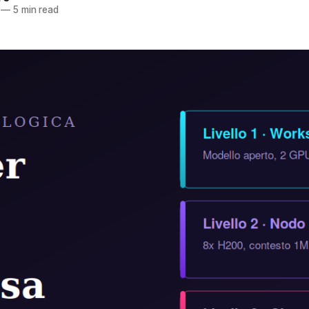
—
5 min read