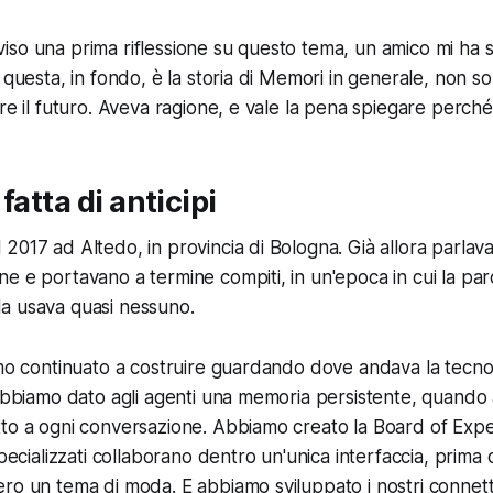
so una prima riflessione su questo tema, un amico mi ha s
 questa, in fondo, è la storia di Memori in generale, non so
re il futuro. Aveva ragione, e vale la pena spiegare perché
fatta di anticipi
2017 ad Altedo, in provincia di Bologna. Già allora parlav
e e portavano a termine compiti, in un'epoca in cui la par
n la usava quasi nessuno.
amo continuato a costruire guardando dove andava la tecn
 Abbiamo dato agli agenti una memoria persistente, quando 
to a ogni conversazione. Abbiamo creato la Board of Expe
specializzati collaborano dentro un'unica interfaccia, prima c
ro un tema di moda. E abbiamo sviluppato i nostri connett