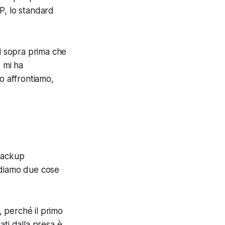
CP, lo standard
ci sopra prima che
 mi ha
o affrontiamo,
 backup
ndiamo due cose
 perché il primo
ati dalla presa è