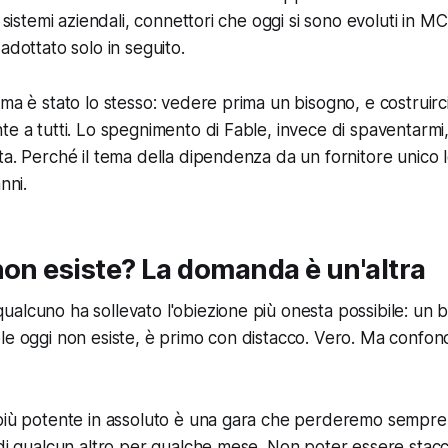
i sistemi aziendali, connettori che oggi si sono evoluti in M
adottato solo in seguito.
ema è stato lo stesso: vedere prima un bisogno, e costruir
te a tutti. Lo spegnimento di Fable, invece di spaventarmi,
ta. Perché il tema della dipendenza da un fornitore unico l
nni.
non esiste? La domanda è un'altra
alcuno ha sollevato l'obiezione più onesta possibile: un
le oggi non esiste, è primo con distacco. Vero. Ma confo
più potente in assoluto è una gara che perderemo sempre,
 di qualcun altro per qualche mese. Non poter essere stacc