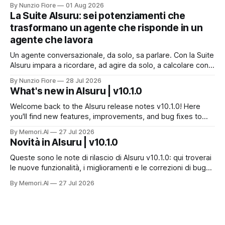
un'intelligenza artificiale che pensi dentro il proprio
By Nunzio Fiore
01 Aug 2026
perimetro: sanità, finanza, PA, manifattura, chiunque abbia
La Suite AIsuru: sei potenziamenti che
dati che non possono uscire. Ma la narrazione racconta i
trasformano un agente che risponde in un
benchmark e tace su
agente che lavora
Un agente conversazionale, da solo, sa parlare. Con la Suite
AIsuru impara a ricordare, ad agire da solo, a calcolare con
precisione, a consultare altri agenti, a farsi usare come
By Nunzio Fiore
28 Jul 2026
servizio e a costruire la propria applicazione conversando.
What's new in AIsuru | v10.1.0
Questo articolo racconta tutti e sei i connettori originali della
Suite, con
Welcome back to the AIsuru release notes v10.1.0! Here
you'll find new features, improvements, and bug fixes to
make your AI Agents more powerful and secure 🚀 NEW
By Memori.AI
27 Jul 2026
FEATURES AND IMPROVEMENTS! New MCP Filters Finding
Novità in AIsuru | v10.1.0
the right MCP that works for the user just got easier. We&
Queste sono le note di rilascio di AIsuru v10.1.0: qui troverai
le nuove funzionalità, i miglioramenti e le correzioni di bug
per rendere i vostri Agenti AI ancora più potenti e sicuri. 🚀
By Memori.AI
27 Jul 2026
NUOVE FUNZIONALITÀ E MIGLIORAMENTI! Nuovi filtri MCP
Trovare l'MCP giusto per l'utente