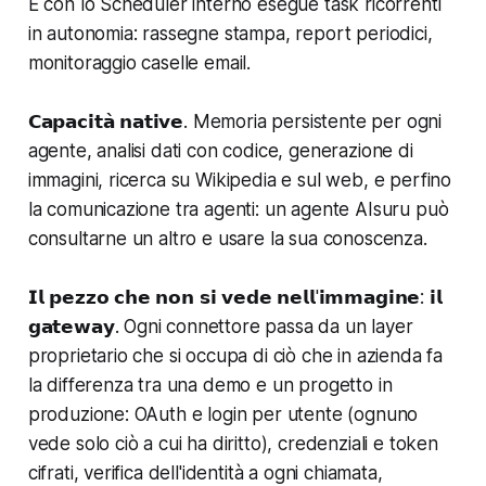
E con lo Scheduler interno esegue task ricorrenti
in autonomia: rassegne stampa, report periodici,
monitoraggio caselle email.
𝗖𝗮𝗽𝗮𝗰𝗶𝘁𝗮̀ 𝗻𝗮𝘁𝗶𝘃𝗲. Memoria persistente per ogni
agente, analisi dati con codice, generazione di
immagini, ricerca su Wikipedia e sul web, e perfino
la comunicazione tra agenti: un agente AIsuru può
consultarne un altro e usare la sua conoscenza.
𝗜𝗹 𝗽𝗲𝘇𝘇𝗼 𝗰𝗵𝗲 𝗻𝗼𝗻 𝘀𝗶 𝘃𝗲𝗱𝗲 𝗻𝗲𝗹𝗹'𝗶𝗺𝗺𝗮𝗴𝗶𝗻𝗲: 𝗶𝗹
𝗴𝗮𝘁𝗲𝘄𝗮𝘆. Ogni connettore passa da un layer
proprietario che si occupa di ciò che in azienda fa
la differenza tra una demo e un progetto in
produzione: OAuth e login per utente (ognuno
vede solo ciò a cui ha diritto), credenziali e token
cifrati, verifica dell'identità a ogni chiamata,