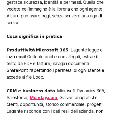
gestisce sicurezza, identità e permessi. Quella che
vedete nell'immagine è la libreria che ogni agente
AIsuru può usare oggi, senza scrivere una riga di
codice.
𝗖𝗼𝘀𝗮 𝘀𝗶𝗴𝗻𝗶𝗳𝗶𝗰𝗮 𝗶𝗻 𝗽𝗿𝗮𝘁𝗶𝗰𝗮
𝗣𝗿𝗼𝗱𝘂𝘁𝘁𝗶𝘃𝗶𝘁𝗮̀ 𝗠𝗶𝗰𝗿𝗼𝘀𝗼𝗳𝘁 𝟯𝟲𝟱. L'agente legge e
invia email Outlook, anche con allegati, estrae il
testo da PDF e fatture, naviga i documenti
SharePoint rispettando i permessi di ogni utente e
accede ai file Loop.
𝗖𝗥𝗠 𝗲 𝗯𝘂𝘀𝗶𝗻𝗲𝘀𝘀 𝗱𝗮𝘁𝗮. Microsoft Dynamics 365,
Salesforce,
Monday.com
, Glacier: anagrafiche
clienti, opportunità, storico commerciale, progetti.
L'agente risponde con i dati reali dell'azienda, non