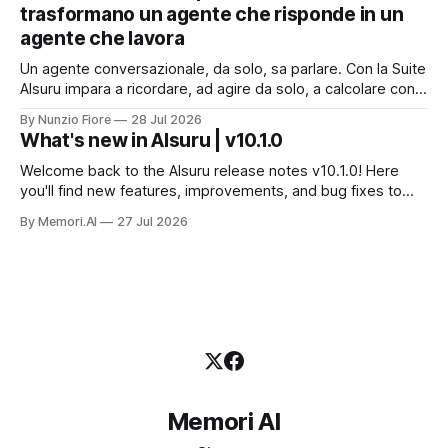
trasformano un agente che risponde in un
benchmark e tace su
agente che lavora
Un agente conversazionale, da solo, sa parlare. Con la Suite
AIsuru impara a ricordare, ad agire da solo, a calcolare con
precisione, a consultare altri agenti, a farsi usare come
By Nunzio Fiore
28 Jul 2026
servizio e a costruire la propria applicazione conversando.
What's new in AIsuru | v10.1.0
Questo articolo racconta tutti e sei i connettori originali della
Suite, con
Welcome back to the AIsuru release notes v10.1.0! Here
you'll find new features, improvements, and bug fixes to
make your AI Agents more powerful and secure 🚀 NEW
By Memori.AI
27 Jul 2026
FEATURES AND IMPROVEMENTS! New MCP Filters Finding
the right MCP that works for the user just got easier. We&
Memori AI