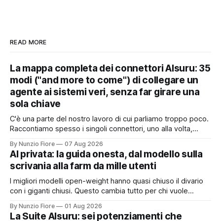
READ MORE
La mappa completa dei connettori AIsuru: 35
modi ("and more to come") di collegare un
agente ai sistemi veri, senza far girare una
sola chiave
C'è una parte del nostro lavoro di cui parliamo troppo poco.
Raccontiamo spesso i singoli connettori, uno alla volta,
quando nascono. Ma il valore vero non sta nel singolo
By Nunzio Fiore
07 Aug 2026
pezzo: sta nel catalogo intero e in quello che succede
AI privata: la guida onesta, dal modello sulla
quando i pezzi lavorano insieme. Stamattina alle 6, per
scrivania alla farm da mille utenti
I migliori modelli open-weight hanno quasi chiuso il divario
con i giganti chiusi. Questo cambia tutto per chi vuole
un'intelligenza artificiale che pensi dentro il proprio
By Nunzio Fiore
01 Aug 2026
perimetro: sanità, finanza, PA, manifattura, chiunque abbia
La Suite AIsuru: sei potenziamenti che
dati che non possono uscire. Ma la narrazione racconta i