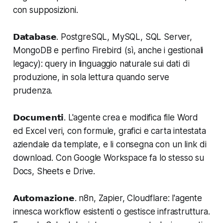
con supposizioni.
𝗗𝗮𝘁𝗮𝗯𝗮𝘀𝗲. PostgreSQL, MySQL, SQL Server,
MongoDB e perfino Firebird (sì, anche i gestionali
legacy): query in linguaggio naturale sui dati di
produzione, in sola lettura quando serve
prudenza.
𝗗𝗼𝗰𝘂𝗺𝗲𝗻𝘁𝗶. L'agente crea e modifica file Word
ed Excel veri, con formule, grafici e carta intestata
aziendale da template, e li consegna con un link di
download. Con Google Workspace fa lo stesso su
Docs, Sheets e Drive.
𝗔𝘂𝘁𝗼𝗺𝗮𝘇𝗶𝗼𝗻𝗲. n8n, Zapier, Cloudflare: l'agente
innesca workflow esistenti o gestisce infrastruttura.