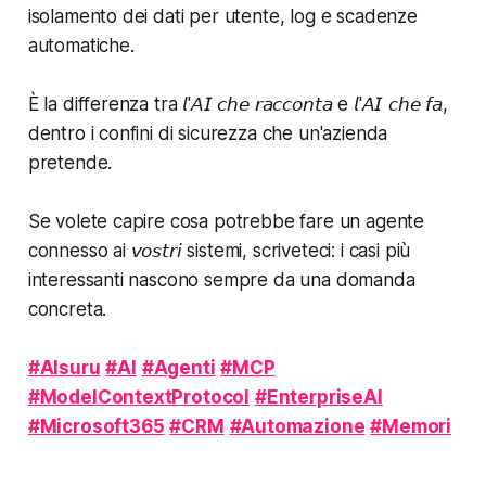
isolamento dei dati per utente, log e scadenze
automatiche.
È la differenza tra 𝘭'𝘈𝘐 𝘤𝘩𝘦 𝘳𝘢𝘤𝘤𝘰𝘯𝘵𝘢 e 𝘭'𝘈𝘐 𝘤𝘩𝘦 𝘧𝘢,
dentro i confini di sicurezza che un'azienda
pretende.
Se volete capire cosa potrebbe fare un agente
connesso ai 𝘷𝘰𝘴𝘵𝘳𝘪 sistemi, scriveteci: i casi più
interessanti nascono sempre da una domanda
concreta.
#AIsuru
#AI
#Agenti
#MCP
#ModelContextProtocol
#EnterpriseAI
#Microsoft365
#CRM
#Automazione
#Memori