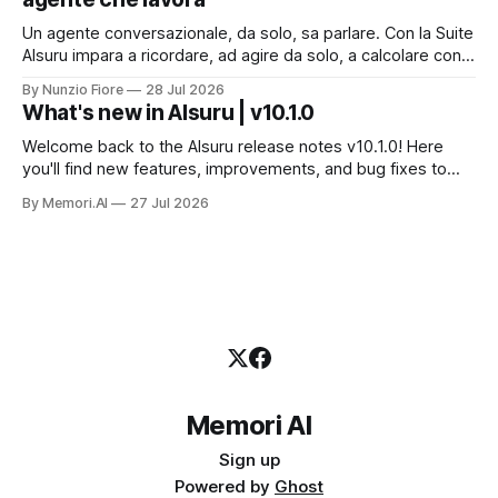
Un agente conversazionale, da solo, sa parlare. Con la Suite
AIsuru impara a ricordare, ad agire da solo, a calcolare con
precisione, a consultare altri agenti, a farsi usare come
By Nunzio Fiore
28 Jul 2026
servizio e a costruire la propria applicazione conversando.
What's new in AIsuru | v10.1.0
Questo articolo racconta tutti e sei i connettori originali della
Suite, con
Welcome back to the AIsuru release notes v10.1.0! Here
you'll find new features, improvements, and bug fixes to
make your AI Agents more powerful and secure 🚀 NEW
By Memori.AI
27 Jul 2026
FEATURES AND IMPROVEMENTS! New MCP Filters Finding
the right MCP that works for the user just got easier. We&
Memori AI
Sign up
Powered by
Ghost