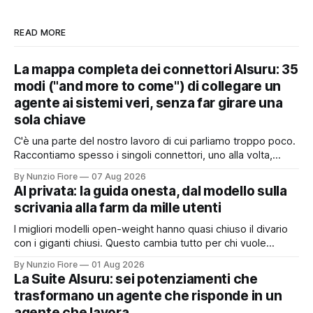
READ MORE
La mappa completa dei connettori AIsuru: 35
modi ("and more to come") di collegare un
agente ai sistemi veri, senza far girare una
sola chiave
C'è una parte del nostro lavoro di cui parliamo troppo poco.
Raccontiamo spesso i singoli connettori, uno alla volta,
quando nascono. Ma il valore vero non sta nel singolo
By Nunzio Fiore
07 Aug 2026
pezzo: sta nel catalogo intero e in quello che succede
AI privata: la guida onesta, dal modello sulla
quando i pezzi lavorano insieme. Stamattina alle 6, per
scrivania alla farm da mille utenti
I migliori modelli open-weight hanno quasi chiuso il divario
con i giganti chiusi. Questo cambia tutto per chi vuole
un'intelligenza artificiale che pensi dentro il proprio
By Nunzio Fiore
01 Aug 2026
perimetro: sanità, finanza, PA, manifattura, chiunque abbia
La Suite AIsuru: sei potenziamenti che
dati che non possono uscire. Ma la narrazione racconta i
trasformano un agente che risponde in un
benchmark e tace su
agente che lavora