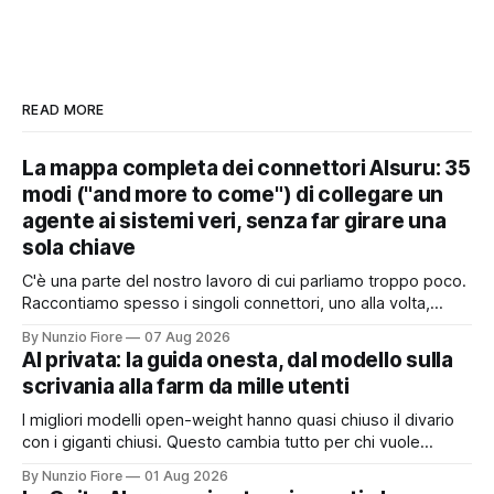
READ MORE
La mappa completa dei connettori AIsuru: 35
modi ("and more to come") di collegare un
agente ai sistemi veri, senza far girare una
sola chiave
C'è una parte del nostro lavoro di cui parliamo troppo poco.
Raccontiamo spesso i singoli connettori, uno alla volta,
quando nascono. Ma il valore vero non sta nel singolo
By Nunzio Fiore
07 Aug 2026
pezzo: sta nel catalogo intero e in quello che succede
AI privata: la guida onesta, dal modello sulla
quando i pezzi lavorano insieme. Stamattina alle 6, per
scrivania alla farm da mille utenti
I migliori modelli open-weight hanno quasi chiuso il divario
con i giganti chiusi. Questo cambia tutto per chi vuole
un'intelligenza artificiale che pensi dentro il proprio
By Nunzio Fiore
01 Aug 2026
perimetro: sanità, finanza, PA, manifattura, chiunque abbia