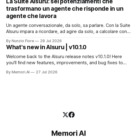
La Suite AIsuru: sei potenziamenti che
dati che non possono uscire. Ma la narrazione racconta i
trasformano un agente che risponde in un
benchmark e tace su
agente che lavora
Un agente conversazionale, da solo, sa parlare. Con la Suite
AIsuru impara a ricordare, ad agire da solo, a calcolare con
precisione, a consultare altri agenti, a farsi usare come
By Nunzio Fiore
28 Jul 2026
servizio e a costruire la propria applicazione conversando.
What's new in AIsuru | v10.1.0
Questo articolo racconta tutti e sei i connettori originali della
Suite, con
Welcome back to the AIsuru release notes v10.1.0! Here
you'll find new features, improvements, and bug fixes to
make your AI Agents more powerful and secure 🚀 NEW
By Memori.AI
27 Jul 2026
FEATURES AND IMPROVEMENTS! New MCP Filters Finding
the right MCP that works for the user just got easier. We&
Memori AI