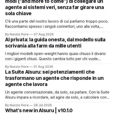
modi ("and more to come") di collegare un
agente ai sistemi veri, senza far girare una
sola chiave
C'è una parte del nostro lavoro di cui parliamo troppo poco.
Raccontiamo spesso i singoli connettori, uno alla volta,
quando nascono. Ma il valore vero non sta nel singolo
By Nunzio Fiore
07 Aug 2026
pezzo: sta nel catalogo intero e in quello che succede
AI privata: la guida onesta, dal modello sulla
quando i pezzi lavorano insieme. Stamattina alle 6, per
scrivania alla farm da mille utenti
I migliori modelli open-weight hanno quasi chiuso il divario
con i giganti chiusi. Questo cambia tutto per chi vuole
un'intelligenza artificiale che pensi dentro il proprio
By Nunzio Fiore
01 Aug 2026
perimetro: sanità, finanza, PA, manifattura, chiunque abbia
La Suite AIsuru: sei potenziamenti che
dati che non possono uscire. Ma la narrazione racconta i
trasformano un agente che risponde in un
benchmark e tace su
agente che lavora
Un agente conversazionale, da solo, sa parlare. Con la Suite
AIsuru impara a ricordare, ad agire da solo, a calcolare con
precisione, a consultare altri agenti, a farsi usare come
By Nunzio Fiore
28 Jul 2026
servizio e a costruire la propria applicazione conversando.
What's new in AIsuru | v10.1.0
Questo articolo racconta tutti e sei i connettori originali della