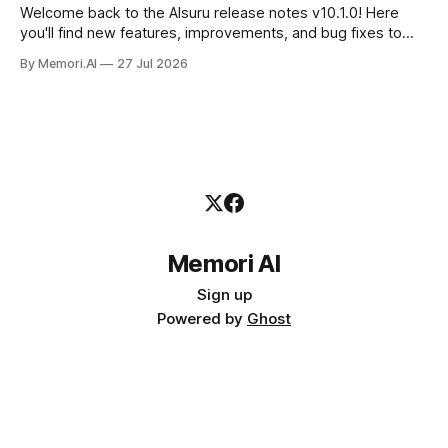
Suite, con
Welcome back to the AIsuru release notes v10.1.0! Here
you'll find new features, improvements, and bug fixes to
make your AI Agents more powerful and secure 🚀 NEW
By Memori.AI
27 Jul 2026
FEATURES AND IMPROVEMENTS! New MCP Filters Finding
the right MCP that works for the user just got easier. We&
Memori AI
Sign up
Powered by
Ghost