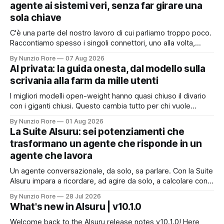
agente ai sistemi veri, senza far girare una
sola chiave
C'è una parte del nostro lavoro di cui parliamo troppo poco.
Raccontiamo spesso i singoli connettori, uno alla volta,
quando nascono. Ma il valore vero non sta nel singolo
By Nunzio Fiore
07 Aug 2026
pezzo: sta nel catalogo intero e in quello che succede
AI privata: la guida onesta, dal modello sulla
quando i pezzi lavorano insieme. Stamattina alle 6, per
scrivania alla farm da mille utenti
I migliori modelli open-weight hanno quasi chiuso il divario
con i giganti chiusi. Questo cambia tutto per chi vuole
un'intelligenza artificiale che pensi dentro il proprio
By Nunzio Fiore
01 Aug 2026
perimetro: sanità, finanza, PA, manifattura, chiunque abbia
La Suite AIsuru: sei potenziamenti che
dati che non possono uscire. Ma la narrazione racconta i
trasformano un agente che risponde in un
benchmark e tace su
agente che lavora
Un agente conversazionale, da solo, sa parlare. Con la Suite
AIsuru impara a ricordare, ad agire da solo, a calcolare con
precisione, a consultare altri agenti, a farsi usare come
By Nunzio Fiore
28 Jul 2026
servizio e a costruire la propria applicazione conversando.
What's new in AIsuru | v10.1.0
Questo articolo racconta tutti e sei i connettori originali della
Suite, con
Welcome back to the AIsuru release notes v10.1.0! Here